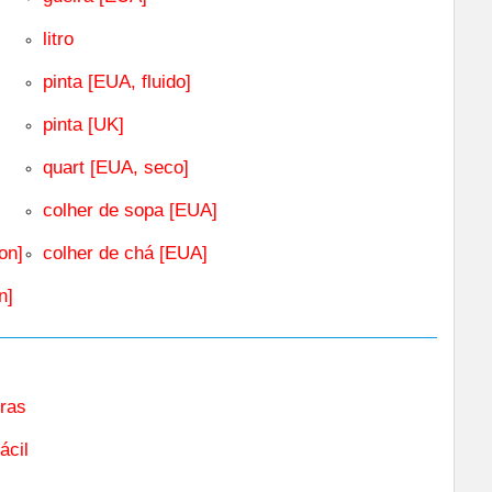
litro
pinta [EUA, fluido]
pinta [UK]
quart [EUA, seco]
colher de sopa [EUA]
on]
colher de chá [EUA]
n]
ras
ácil