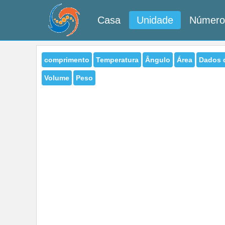
Casa
Unidade
Número
comprimento
Temperatura
Ângulo
Área
Dados 
Volume
Peso