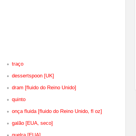
traço
dessertspoon [UK]
dram [fluido do Reino Unido]
quinto
onça fluida [fluido do Reino Unido, fl oz]
galão [EUA, seco]
guelra [EUA]