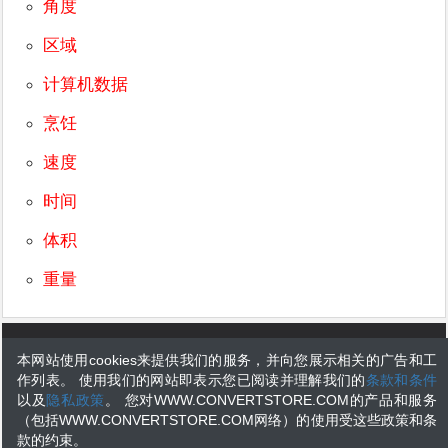
角度
区域
计算机数据
烹饪
速度
时间
体积
重量
convertstore.com is made for calculating or converting various data units.The
本网站使用cookies来提供我们的服务，并向您展示相关的广告和工
data unit values are constantly tested and reviewed to avoid errors, but we
作列表。 使用我们的网站即表示您已阅读并理解我们的
条款和条件
cannot warrant full correctness of all content. While using this site, you agree
以及
隐私政策
。 您对WWW.CONVERTSTORE.COM的产品和服务
to have read and accepted our terms of use, privacy policy. All Rights
（包括WWW.CONVERTSTORE.COM网络）的使用受这些政策和条
Reserved.
款的约束。