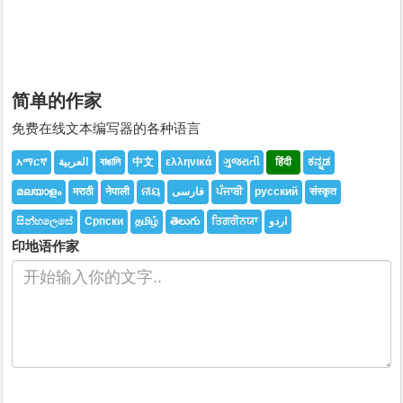
简单的作家
免费在线文本编写器的各种语言
አማርኛ
العربية
বাঙালি
中文
ελληνικά
ગુજરાતી
हिंदी
ಕನ್ನಡ
മലയാളം
मराठी
नेपाली
ନୀୟ
فارسی
ਪੰਜਾਬੀ
русский
संस्कृत
සින්හලෙසේ
Српски
தமிழ்
తెలుగు
ਤਿਗਰੀਨਯਾ
اردو
印地语作家