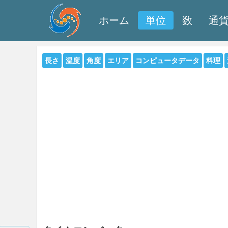
ホーム
単位
数
通
長さ
温度
角度
エリア
コンピュータデータ
料理