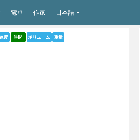
貨
電卓
作家
日本語
速度
時間
ボリューム
重量