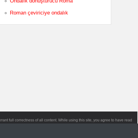
Ondalık dönüştürücü Roma
Roman çeviriciye ondalık
ant full correctness of all content. While using this site, you agree to have read
icy