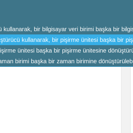
kullanarak, bir bilgisayar veri birimi başka bir bilgi
türücü kullanarak, bir pişirme ünitesi başka bir piş
şirme ünitesi başka bir pişirme ünitesine dönüştürül
man birimi başka bir zaman birimine dönüştürülebil