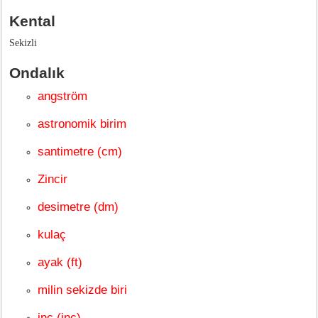
Kental
Sekizli
Ondalık
angström
astronomik birim
santimetre (cm)
Zincir
desimetre (dm)
kulaç
ayak (ft)
milin sekizde biri
inç (inç)