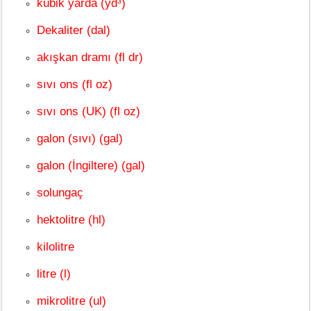
kübik yarda (yd³)
Dekaliter (dal)
akışkan dramı (fl dr)
sıvı ons (fl oz)
sıvı ons (UK) (fl oz)
galon (sıvı) (gal)
galon (İngiltere) (gal)
solungaç
hektolitre (hl)
kilolitre
litre (l)
mikrolitre (ul)