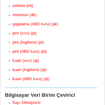
mililitre (ml)
minimum (dk)
gagalama (ABD kuru) (pk)
pint (sıvı) (pt)
pint (İngiltere) (pt)
pint (ABD kuru) (pt)
kuart (sıvı) (qt)
kuart (İngiltere) (qt)
kuart (ABD kuru) (qt)
Bilgisayar Veri Birim Çevirici
Sayı Dönüşümü