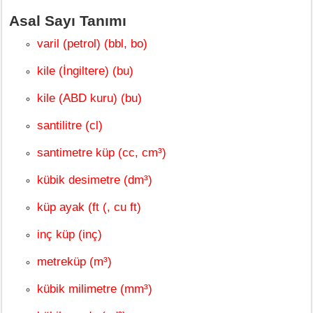
Asal Sayı Tanımı
varil (petrol) (bbl, bo)
kile (İngiltere) (bu)
kile (ABD kuru) (bu)
santilitre (cl)
santimetre küp (cc, cm³)
kübik desimetre (dm³)
küp ayak (ft (, cu ft)
inç küp (inç)
metreküp (m³)
kübik milimetre (mm³)