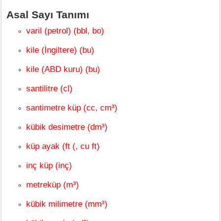
Asal Sayı Tanımı
varil (petrol) (bbl, bo)
kile (İngiltere) (bu)
kile (ABD kuru) (bu)
santilitre (cl)
santimetre küp (cc, cm³)
kübik desimetre (dm³)
küp ayak (ft (, cu ft)
inç küp (inç)
metreküp (m³)
kübik milimetre (mm³)