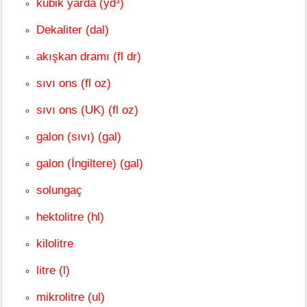
kübik yarda (yd³)
Dekaliter (dal)
akışkan dramı (fl dr)
sıvı ons (fl oz)
sıvı ons (UK) (fl oz)
galon (sıvı) (gal)
galon (İngiltere) (gal)
solungaç
hektolitre (hl)
kilolitre
litre (l)
mikrolitre (ul)