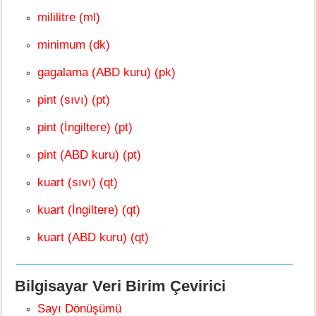
mililitre (ml)
minimum (dk)
gagalama (ABD kuru) (pk)
pint (sıvı) (pt)
pint (İngiltere) (pt)
pint (ABD kuru) (pt)
kuart (sıvı) (qt)
kuart (İngiltere) (qt)
kuart (ABD kuru) (qt)
Bilgisayar Veri Birim Çevirici
Sayı Dönüşümü