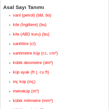
Asal Sayı Tanımı
varil (petrol) (bbl, bo)
kile (İngiltere) (bu)
kile (ABD kuru) (bu)
santilitre (cl)
santimetre küp (cc, cm³)
kübik desimetre (dm³)
küp ayak (ft (, cu ft)
inç küp (inç)
metreküp (m³)
kübik milimetre (mm³)