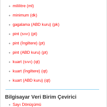
mililitre (ml)
minimum (dk)
gagalama (ABD kuru) (pk)
pint (sıvı) (pt)
pint (İngiltere) (pt)
pint (ABD kuru) (pt)
kuart (sıvı) (qt)
kuart (İngiltere) (qt)
kuart (ABD kuru) (qt)
Bilgisayar Veri Birim Çevirici
Sayı Dönüşümü