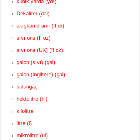
kübik yarda (yd³)
Dekaliter (dal)
akışkan dramı (fl dr)
sıvı ons (fl oz)
sıvı ons (UK) (fl oz)
galon (sıvı) (gal)
galon (İngiltere) (gal)
solungaç
hektolitre (hl)
kilolitre
litre (l)
mikrolitre (ul)