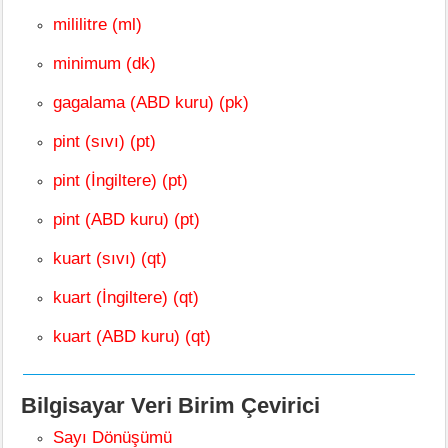
mililitre (ml)
minimum (dk)
gagalama (ABD kuru) (pk)
pint (sıvı) (pt)
pint (İngiltere) (pt)
pint (ABD kuru) (pt)
kuart (sıvı) (qt)
kuart (İngiltere) (qt)
kuart (ABD kuru) (qt)
Bilgisayar Veri Birim Çevirici
Sayı Dönüşümü