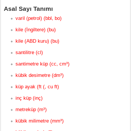
Asal Sayı Tanımı
varil (petrol) (bbl, bo)
kile (İngiltere) (bu)
kile (ABD kuru) (bu)
santilitre (cl)
santimetre küp (cc, cm³)
kübik desimetre (dm³)
küp ayak (ft (, cu ft)
inç küp (inç)
metreküp (m³)
kübik milimetre (mm³)