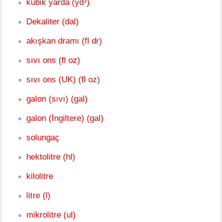
kübik yarda (yd³)
Dekaliter (dal)
akışkan dramı (fl dr)
sıvı ons (fl oz)
sıvı ons (UK) (fl oz)
galon (sıvı) (gal)
galon (İngiltere) (gal)
solungaç
hektolitre (hl)
kilolitre
litre (l)
mikrolitre (ul)